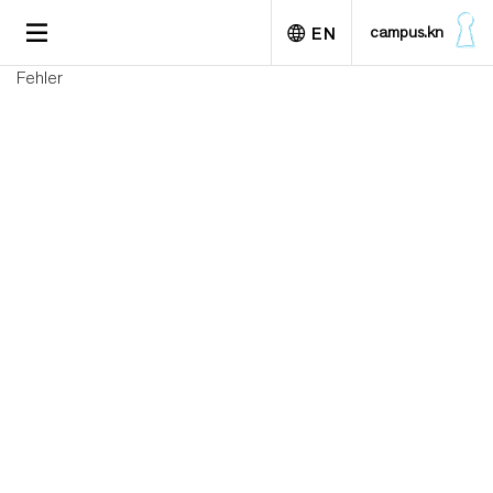
S
TOGGLE
campus.kn
EN
k
NAVIGATION
i
Fehler
p
Deutsch
t
o
m
a
i
n
c
o
n
t
e
n
t