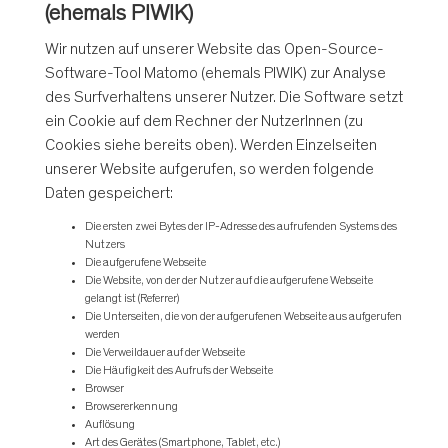
(ehemals PIWIK)
Wir nutzen auf unserer Website das Open-Source-
Software-Tool Matomo (ehemals PIWIK) zur Analyse
des Surfverhaltens unserer Nutzer. Die Software setzt
ein Cookie auf dem Rechner der NutzerInnen (zu
Cookies siehe bereits oben). Werden Einzelseiten
unserer Website aufgerufen, so werden folgende
Daten gespeichert:
Die ersten zwei Bytes der IP-Adresse des aufrufenden Systems des
Nutzers
Die aufgerufene Webseite
Die Website, von der der Nutzer auf die aufgerufene Webseite
gelangt ist (Referrer)
Die Unterseiten, die von der aufgerufenen Webseite aus aufgerufen
werden
Die Verweildauer auf der Webseite
Die Häufigkeit des Aufrufs der Webseite
Browser
Browsererkennung
Auflösung
Art des Gerätes (Smartphone, Tablet, etc.)