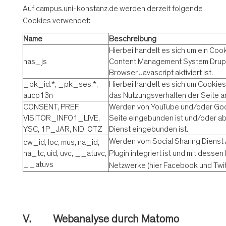
Auf campus.uni-konstanz.de werden derzeit folgende
Cookies verwendet:
Name
Beschreibung
Hierbei handelt es sich um ein Coo
has_js
Content Management System Drupal 
Browser Javascript aktiviert ist.
_pk_id.*, _pk_ses.*,
Hierbei handelt es sich um Cookie
aucp13n
das Nutzungsverhalten der Seite a
CONSENT, PREF,
Werden von YouTube und/oder Googl
VISITOR_INFO1_LIVE,
Seite eingebunden ist und/oder a
YSC, 1P_JAR, NID, OTZ
Dienst eingebunden ist.
Werden vom Social Sharing Dienst A
cw_id, loc, mus, na_id,
na_tc, uid, uvc, __atuvc,
Plugin integriert ist und mit dessen
__atuvs
Netzwerke (hier Facebook und Twitt
V. Webanalyse durch Matomo