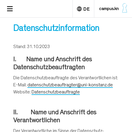
D
TOGGLE
campus.kn
DE
i
NAVIGATION
r
e
English
Datenschutzinformation
k
t
z
Stand: 31.10.2023
u
m
I. Name und Anschrift des
I
Datenschutzbeauftragten
n
h
Die Datenschutzbeauftragte des Verantwortlichen ist:
a
E-Mail:
datenschutzbeauftragter@uni-konstanz.de
l
Website:
Datenschutzbeauftragte
t
II. Name und Anschrift des
Verantwortlichen
Der Verantwortliche im Sinne der Datenschutz-