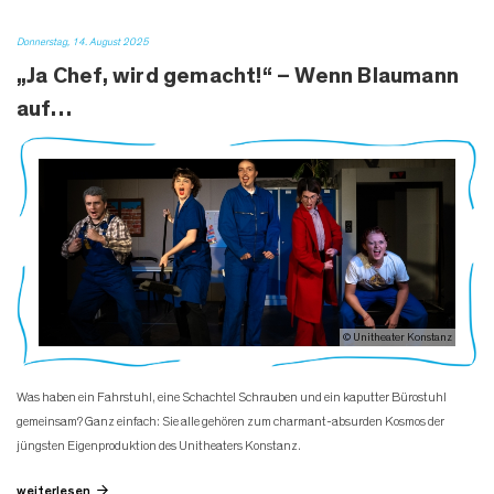
Donnerstag, 14. August 2025
„Ja Chef, wird gemacht!“ – Wenn Blaumann
auf…
© Unitheater Konstanz
Was haben ein Fahrstuhl, eine Schachtel Schrauben und ein kaputter Bürostuhl
gemeinsam? Ganz einfach: Sie alle gehören zum charmant-absurden Kosmos der
jüngsten Eigenproduktion des Unitheaters Konstanz.
weiterlesen