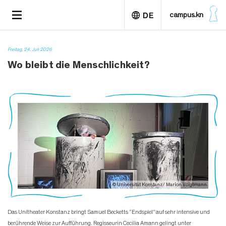
D
TOGGLE
campus.kn
DE
i
NAVIGATION
r
e
English
k
Freitag, 24. Juli 2026
t
Wo bleibt die Menschlichkeit?
z
u
m
I
n
h
a
l
t
© Universität Konstanz/ Marion Voigtmann
Das Unitheater Konstanz bringt Samuel Becketts “Endspiel” auf sehr intensive und
berührende Weise zur Aufführung. Regisseurin Cecilia Amann gelingt unter