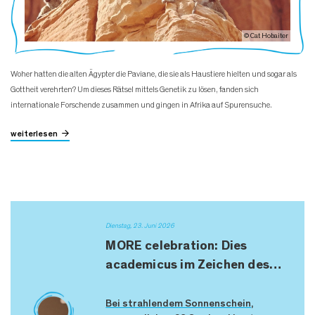
© Cat Hobaiter
Woher hatten die alten Ägypter die Paviane, die sie als Haustiere hielten und sogar als
Gottheit verehrten? Um dieses Rätsel mittels Genetik zu lösen, fanden sich
internationale Forschende zusammen und gingen in Afrika auf Spurensuche.
weiterlesen
Dienstag, 23. Juni 2026
MORE celebration: Dies
academicus im Zeichen des…
Bei strahlendem Sonnenschein,