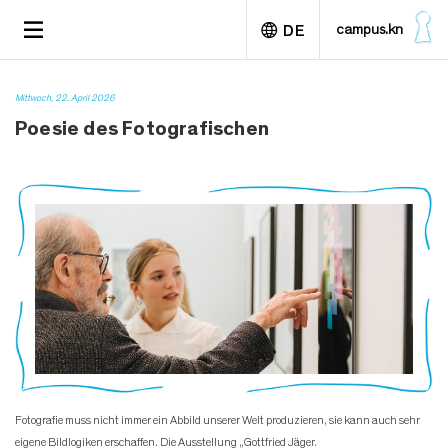
D
TOGGLE
campus.kn
DE
i
NAVIGATION
r
e
English
k
Mittwoch, 22. April 2026
t
Poesie des Fotografischen
z
u
m
I
n
h
a
l
t
Fotografie muss nicht immer ein Abbild unserer Welt produzieren, sie kann auch sehr
eigene Bildlogiken erschaffen. Die Ausstellung „Gottfried Jäger.