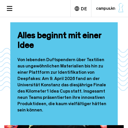
D
TOGGLE
campus.kn
DE
i
NAVIGATION
r
e
English
k
Alles beginnt mit einer
t
z
Idee
u
m
I
Von lebenden Duftspendern über Textilien
n
aus ungewöhnlichen Materialien bis hin zu
h
einer Plattform zur Identifikation von
a
Deepfakes: Am 9. April 2026 fand an der
l
Universität Konstanz das diesjährige Finale
t
des Kilometer1 Idea Cups statt. Insgesamt
neun Teams präsentierten ihre innovativen
Produktideen, die kaum vielfältiger hätten
sein können.