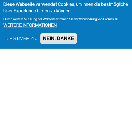
Diese Webseite verwendet Cookies, um Ihnen die bestmögliche
User Experience bieten zu können.
Durch weitere Nutzung der Webseite stimmen Sie der Verwendung von Cookies zu.
WEITERE INFORMATIONEN
NEIN, DANKE
ICH STIMME ZU.
Impressum, Kontakt und Haftungsausschluss
Datenschutzinformation
Kontakt zur Redaktion
Seite drucken
Administration
Bluesky
Facebook
Instagram
LinkedIn
Mastodon