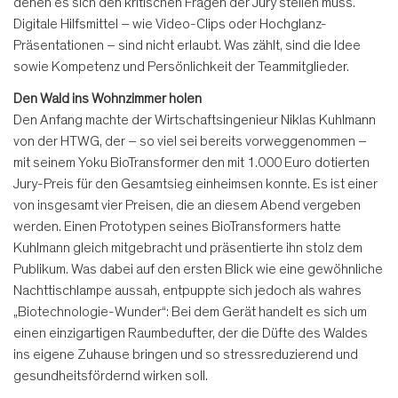
denen es sich den kritischen Fragen der Jury stellen muss.
Digitale Hilfsmittel – wie Video-Clips oder Hochglanz-
Präsentationen – sind nicht erlaubt. Was zählt, sind die Idee
sowie Kompetenz und Persönlichkeit der Teammitglieder.
Den Wald ins Wohnzimmer holen
Den Anfang machte der Wirtschaftsingenieur Niklas Kuhlmann
von der HTWG, der – so viel sei bereits vorweggenommen –
mit seinem Yoku BioTransformer den mit 1.000 Euro dotierten
Jury-Preis für den Gesamtsieg einheimsen konnte. Es ist einer
von insgesamt vier Preisen, die an diesem Abend vergeben
werden. Einen Prototypen seines BioTransformers hatte
Kuhlmann gleich mitgebracht und präsentierte ihn stolz dem
Publikum. Was dabei auf den ersten Blick wie eine gewöhnliche
Nachttischlampe aussah, entpuppte sich jedoch als wahres
„Biotechnologie-Wunder“: Bei dem Gerät handelt es sich um
einen einzigartigen Raumbedufter, der die Düfte des Waldes
ins eigene Zuhause bringen und so stressreduzierend und
gesundheitsfördernd wirken soll.