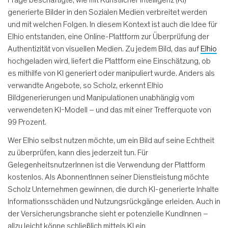
Frage beschäftigte, wie mit Künstlicher Intelligenz (KI)
generierte Bilder in den Sozialen Medien verbreitet werden
und mit welchen Folgen. In diesem Kontext ist auch die Idee für
Elhio entstanden, eine Online-Plattform zur Überprüfung der
Authentizität von visuellen Medien. Zu jedem Bild, das auf
Elhio
hochgeladen wird, liefert die Plattform eine Einschätzung, ob
es mithilfe von KI generiert oder manipuliert wurde. Anders als
verwandte Angebote, so Scholz, erkennt Elhio
Bildgenerierungen und Manipulationen unabhängig vom
verwendeten KI-Modell – und das mit einer Trefferquote von
99 Prozent.
Wer Elhio selbst nutzen möchte, um ein Bild auf seine Echtheit
zu überprüfen, kann dies jederzeit tun. Für
GelegenheitsnutzerInnen ist die Verwendung der Plattform
kostenlos. Als AbonnentInnen seiner Dienstleistung möchte
Scholz Unternehmen gewinnen, die durch KI-generierte Inhalte
Informationsschäden und Nutzungsrückgänge erleiden. Auch in
der Versicherungsbranche sieht er potenzielle KundInnen –
allzu leicht könne schließlich mittels KI ein