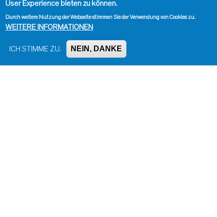
User Experience bieten zu können.
Durch weitere Nutzung der Webseite stimmen Sie der Verwendung von Cookies zu.
WEITERE INFORMATIONEN
NEIN, DANKE
ICH STIMME ZU.
Impressum, Kontakt und Haftungsausschluss
Datenschutzinformation
Kontakt zur Redaktion
Seite drucken
Administration
Bluesky
Facebook
Instagram
LinkedIn
Mastodon
Threads