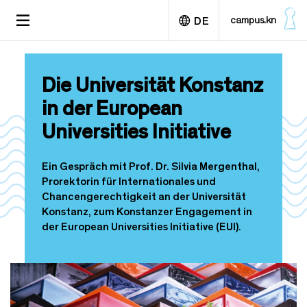
D
TOGGLE
campus.kn
DE
i
NAVIGATION
r
e
English
k
Die Universität Konstanz
t
z
in der European
u
Universities Initiative
m
I
n
Ein Gespräch mit Prof. Dr. Silvia Mergenthal,
h
Prorektorin für Internationales und
a
Chancengerechtigkeit an der Universität
l
Konstanz, zum Konstanzer Engagement in
t
der European Universities Initiative (EUI).