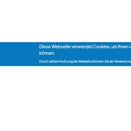
Diese Webseite verwendet Cookies, um Ihnen d
können.
Durch weitere Nutzung der Webseite stimmen Sie der Verwendung
Impressum, Kontakt und Haftungsausschluss
S
Datenschutzinformation
A
Kontakt zur Redaktion