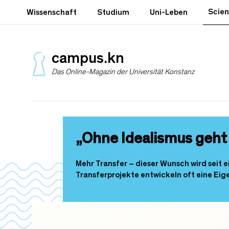
D
Scie
Wissenschaft
Studium
Uni-Leben
i
r
e
k
campus.kn
t
Das Online-Magazin der Universität Konstanz
z
u
m
I
n
h
„Ohne Idealismus geht 
a
l
t
Mehr Transfer – dieser Wunsch wird seit
Transferprojekte entwickeln oft eine Eige