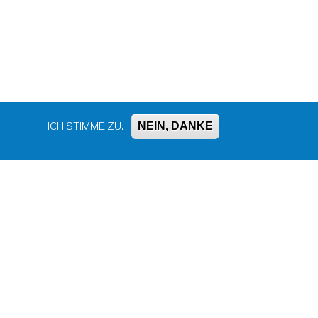
NEIN, DANKE
ICH STIMME ZU.
Bluesky
Facebook