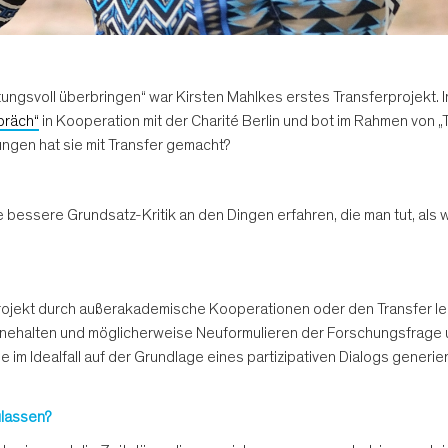
gsvoll überbringen“ war Kirsten Mahlkes erstes Transferprojekt. In 
spräch“
in Kooperation mit der Charité Berlin und bot im Rahmen von 
gen hat sie mit Transfer gemacht?
 bessere Grundsatz-Kritik an den Dingen erfahren, die man tut, als w
n Projekt durch außerakademische Kooperationen oder den Transfer lei
 Innehalten und möglicherweise Neuformulieren der Forschungsfrag
 im Idealfall auf der Grundlage eines partizipativen Dialogs generier
ulassen?