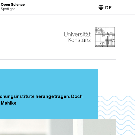
DE
English
rschungsinstitute herangetragen. Doch
n Mahlke