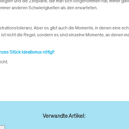
ategien und die Zeitpläne, die man sich vorgenommen hat, immer gle
 immer anderen Schwierigkeiten als den erwarteten.
 Frustrationstoleranz. Aber es gibt auch die Momente, in denen eine
 ist nicht die Regel, sondern es sind einzelne Momente, an denen man
anzes Stück Idealismus nötig?
icht.
Verwandte Artikel: