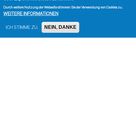
Durch weitere Nutzung der Webseite stimmen Sie der Verwendung von Cookies zu.
WEITERE INFORMATIONEN
NEIN, DANKE
ICH STIMME ZU.
Impressum, Kontakt und Haftungsausschluss
Datenschutzinformation
Kontakt zur Redaktion
Seite drucken
Administration
Bluesky
Facebook
Instagram
LinkedIn
Mastodon
Threads