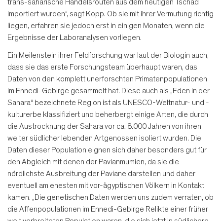
trans-saharische Handelsrouten aus dem heutigen Tschad
importiert wurden“, sagt Kopp. Ob sie mit ihrer Vermutung richtig
liegen, erfahren sie jedoch erst in einigen Monaten, wenn die
Ergebnisse der Laboranalysen vorliegen.
Ein Meilenstein ihrer Feldforschung war laut der Biologin auch,
dass sie das erste Forschungsteam überhaupt waren, das
Daten von den komplett unerforschten Primatenpopulationen
im Ennedi-Gebirge gesammelt hat. Diese auch als „Eden in der
Sahara“ bezeichnete Region ist als UNESCO-Weltnatur- und -
kulturerbe klassifiziert und beherbergt einige Arten, die durch
die Austrocknung der Sahara vor ca. 8.000 Jahren von ihren
weiter südlicher lebenden Artgenossen isoliert wurden. Die
Daten dieser Population eignen sich daher besonders gut für
den Abgleich mit denen der Pavianmumien, da sie die
nördlichste Ausbreitung der Paviane darstellen und daher
eventuell am ehesten mit vor-ägyptischen Völkern in Kontakt
kamen. „Die genetischen Daten werden uns zudem verraten, ob
die Affenpopulationen im Ennedi-Ge­birge Relikte einer früher
weit verbrei­teten Population waren, die sich jetzt in südlichere