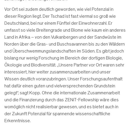
Vor Ort sei zudem deutlich gewor­den, wie viel Potenzial in
dieser Region liegt. Der Tschad ist fast viermal so groß wie
Deutschland, bei nur einem Fünftel der Einwohnerzahl. Er
umfasst so viele Breitengrade und Biome wie kaum ein anderes
Land in Afrika – von den Vulkanbergen und der Sandwüste im
Norden über die Gras- und Buschsa­vannen bis zu den Wäldern
und Über­schwemmungslandschaften im Süden. Es gibt jedoch
bislang nur wenig For­schung im Bereich der dortigen Biolo­gie,
Ökologie und Biodiversität. „Unsere Partner vor Ort waren sehr
interessiert, hier weiter zusammenzuarbeiten und unser
Wissen deutlich voranzubringen. Unser Forschungsaufenthalt
hat dafür einen guten und vielversprechenden Grundstein
gelegt“, sagt Kopp. Ohne die internationale Zusammenarbeit
und die Finanzierung durch das ZENiT-Fel­lowship wäre dies
womöglich nicht re­alisierbar gewesen, und es bietet auch in
der Zukunft Potenzial für spannende wissenschaftliche
Erkenntnisse.