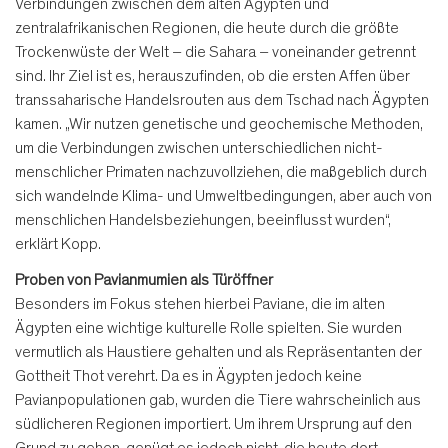
Verbindungen zwischen dem alten Ägypten und
zentralafrikanischen Regionen, die heute durch die größte
Trockenwüste der Welt – die Sahara – voneinander getrennt
sind. Ihr Ziel ist es, herauszufinden, ob die ersten Affen über
transsaharische Handelsrouten aus dem Tschad nach Ägypten
kamen. „Wir nutzen genetische und geochemische Methoden,
um die Verbindungen zwischen unterschiedlichen nicht-
menschlicher Primaten nachzuvollziehen, die maßgeblich durch
sich wandelnde Klima- und Umweltbedingungen, aber auch von
menschlichen Handelsbeziehungen, beeinflusst wurden“,
erklärt Kopp.
Proben von Pavianmumien als Türöffner
Besonders im Fokus stehen hierbei Paviane, die im alten
Ägypten eine wichtige kulturelle Rolle spielten. Sie wurden
vermutlich als Haustiere gehalten und als Repräsentanten der
Gottheit Thot verehrt. Da es in Ägypten jedoch keine
Pavianpopulationen gab, wurden die Tiere wahrscheinlich aus
südlicheren Regionen importiert. Um ihrem Ursprung auf den
Grund zu gehen, genügt es jedoch nicht, die heute dort