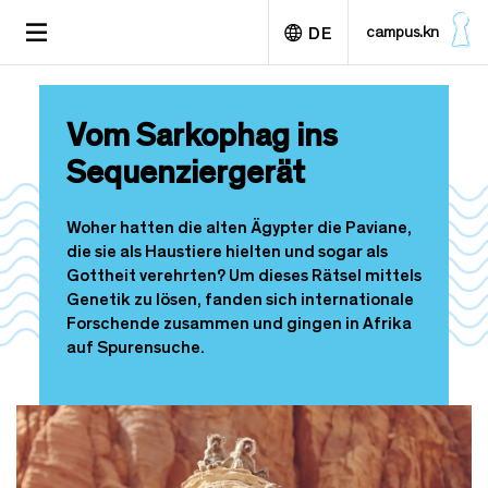
D
TOGGLE
campus.kn
DE
i
NAVIGATION
r
e
English
k
Vom Sarkophag ins
t
z
Sequenziergerät
u
m
I
Woher hatten die alten Ägypter die Paviane,
n
die sie als Haustiere hielten und sogar als
h
Gottheit verehrten? Um dieses Rätsel mittels
a
Genetik zu lösen, fanden sich internationale
l
Forschende zusammen und gingen in Afrika
t
auf Spurensuche.