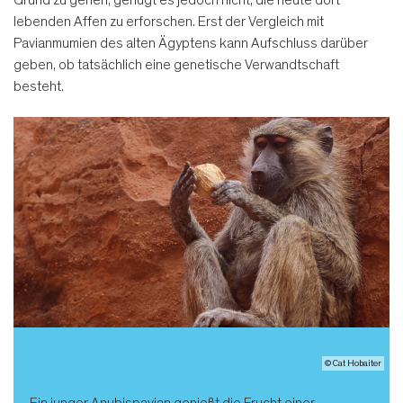
lebenden Affen zu erforschen. Erst der Vergleich mit
Pavianmumien des alten Ägyptens kann Aufschluss darüber
geben, ob tatsächlich eine genetische Verwandtschaft
besteht.
© Cat Hobaiter
Ein junger Anubispavian genießt die Frucht einer