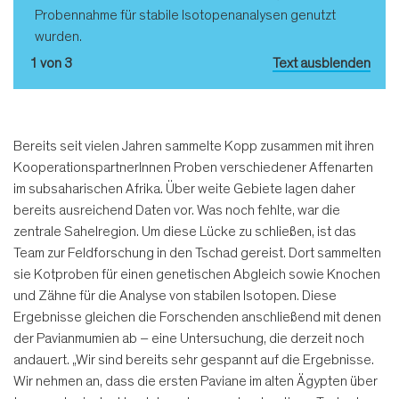
Probennahme für stabile Isotopenanalysen genutzt
wurden.
1 von 3
Text ausblenden
Bereits seit vielen Jahren sammelte Kopp zusammen mit ihren
Koopera­tionspartnerInnen Proben verschie­dener Affenarten
im subsaharischen Afrika. Über weite Gebiete lagen da­her
bereits ausreichend Daten vor. Was noch fehlte, war die
zentrale Sahel­region. Um diese Lücke zu schließen, ist das
Team zur Feldforschung in den Tschad gereist. Dort sammelten
sie Kotproben für einen genetischen Ab­gleich sowie Knochen
und Zähne für die Analyse von stabilen Isotopen. Die­se
Ergebnisse gleichen die Forschen­den anschließend mit denen
der Pavi­anmumien ab – eine Untersuchung, die derzeit noch
andauert. „Wir sind bereits sehr gespannt auf die Ergebnisse.
Wir nehmen an, dass die ersten Paviane im alten Ägypten über