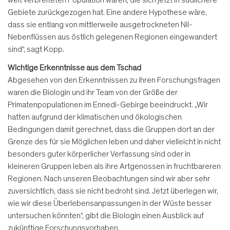
Gebiete zurückgezogen hat. Eine andere Hypothese wäre,
dass sie entlang von mittlerweile ausgetrock­neten Nil-
Nebenflüssen aus östlich ge­legenen Regionen eingewandert
sind“, sagt Kopp.
Wichtige Erkenntnisse aus dem Tschad
Abgesehen von den Erkenntnissen zu ihren Forschungsfragen
waren die Bio­login und ihr Team von der Größe der
Primatenpopulationen im Ennedi-Ge­birge beeindruckt. „Wir
hatten auf­grund der klimatischen und ökologi­schen
Bedingungen damit gerechnet, dass die Gruppen dort an der
Grenze des für sie Möglichen leben und da­her vielleicht in nicht
besonders guter körperlicher Verfassung sind oder in
kleineren Gruppen leben als ihre Art­genossen in fruchtbareren
Regionen. Nach unseren Beobachtungen sind wir aber sehr
zuversichtlich, dass sie nicht bedroht sind. Jetzt überlegen wir,
wie wir diese Überlebensanpassungen in der Wüste besser
untersuchen könn­ten“, gibt die Biologin einen Ausblick auf
zukünftige Forschungsvorhaben.