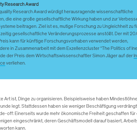
ity Research Award
quality Research Award würdigt herausragende wissenschaftliche
n, die eine große gesellschaftliche Wirkung haben und zur Verbess
Systeme beitragen. Ziel ist es, mutige Forschung zu Ungleichheit zu f
hzeitig gesellschaftliche Veränderungsprozesse anstößt. Der mit 20
Preis kann für künftige Forschungsvorhaben verwendet werden,
ere in Zusammenarbeit mit dem Exzellenzcluster “The Politics of Ineq
e der Preis dem Wirtschaftswissenschaftler Simon Jäger auf der
I
nce
verliehen.
ste Art ist, Dinge zu organisieren. Beispielsweise haben Mindestlöh
unde legt. Stattdessen haben sie weniger Beschäftigung verdrängt, 
rade-off: Einerseits wurde mehr ökonomische Freiheit geschaffen für
rjenigen eingeschränkt, deren Geschäftsmodell darauf basiert, Arbei
tworten kann.