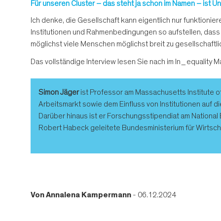
Für unseren Cluster – das steht ja schon im Namen – ist Un
Ich denke, die Gesellschaft kann eigentlich nur funktioni
Institutionen und Rahmenbedingungen so aufstellen, dass d
möglichst viele Menschen möglichst breit zu gesellschaft
Das vollständige Interview lesen Sie nach im In_equality Ma
Simon Jäger
ist Professor am Massachusetts Institute o
Arbeitsmarkt sowie dem Einfluss von Institutionen auf di
Darüber hinaus ist er Forschungsstipendiat am Nationa
Robert Habeck geleitete Bundesministerium für Wirtscha
Von
Annalena Kampermann
- 06.12.2024