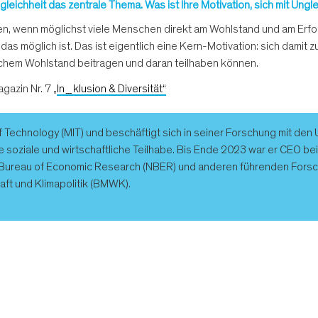
gleichheit das zentrale Thema. Was ist Ihre Motivation, sich mit Ung
eren, wenn möglichst viele Menschen direkt am Wohlstand und am Erfo
as möglich ist. Das ist eigentlich eine Kern-Motivation: sich dami
lichem Wohlstand beitragen und daran teilhaben können.
gazin Nr. 7 „
In_klusion & Diversität“
f Technology (MIT) und beschäftigt sich in seiner Forschung mit de
e soziale und wirtschaftliche Teilhabe. Bis Ende 2023 war er CEO bei
l Bureau of Economic Research (NBER) und anderen führenden Forsc
ft und Klimapolitik (BMWK).