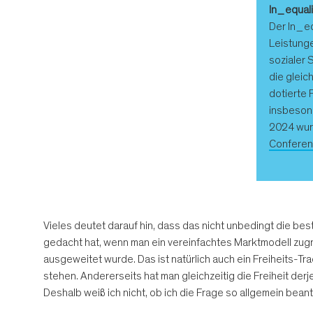
In_equal
Der In_e
Leistunge
sozialer 
die gleic
dotierte 
insbesond
2024 wurd
Confere
Vieles deutet darauf hin, dass das nicht unbedingt die be
gedacht hat, wenn man ein vereinfachtes Marktmodell zugr
ausgeweitet wurde. Das ist natürlich auch ein Freiheits-T
stehen. Andererseits hat man gleichzeitig die Freiheit de
Deshalb weiß ich nicht, ob ich die Frage so allgemein bean