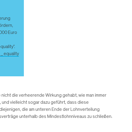
erung
ördern,
.000 Euro
uality”.
n_equality
ne nicht die verheerende Wirkung gehabt, wie man immer
und vielleicht sogar dazu geführt, dass diese
 diejenigen, die am unteren Ende der Lohnverteilung
tsverträge unterhalb des Mindestlohnniveaus zu schließen.