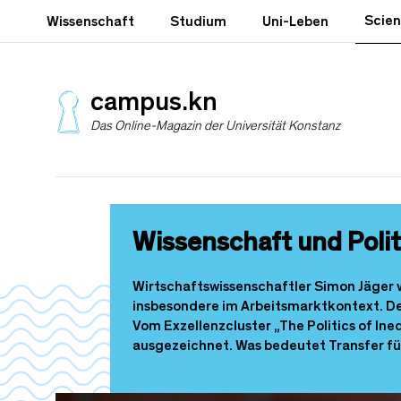
D
Scie
Wissenschaft
Studium
Uni-Leben
i
r
e
k
campus.kn
t
Das Online-Magazin der Universität Konstanz
z
u
m
I
n
h
Wissenschaft und Polit
a
l
t
Wirtschaftswissenschaftler Simon Jäger v
insbesondere im Arbeitsmarktkontext. Desh
Vom Exzellenzcluster „The Politics of In
ausgezeichnet. Was bedeutet Transfer fü