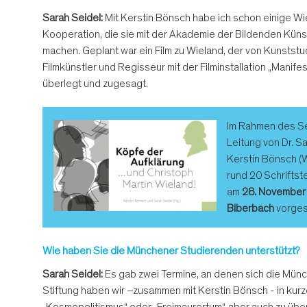
Sarah Seidel:
Mit Kerstin Bönsch habe ich schon einige Wie
Kooperation, die sie mit der Akademie der Bildenden Künste
machen. Geplant war ein Film zu Wieland, der von Kunststu
Filmkünstler und Regisseur mit der Filminstallation „Manife
überlegt und zugesagt.
Im Rahmen des Sem
Leitung von Dr. S
Kerstin Bönsch (W
rund 20 Schriftst
am
28. November
Biberbach
vorgest
Wie haben Sie die Münchener Studierenden unterstützt?
Sarah Seidel:
Es gab zwei Termine, an denen sich die Münc
Stiftung haben wir –zusammen mit Kerstin Bönsch - in kur
„Kosmopolitismus“ oder „Freimaurertum“, aber auch zu übe