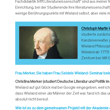
Fachdidaktik trifft Literaturwissenschaft“ sind aus meiner
Einrichtung, bei der Studierende ihre literaturwissenschaf
wenige Berührungspunkte mit Wieland selbst, aber viele mi
Christoph Martin
studierte zunächs
Kanzleiverwalter g
Wieland Philosoph
Wieland ab 1775 a
Zentrum bei. Mit 
Frau Merker, Sie haben Frau Seidels Wieland-Seminar beleg
Christina Merker (studiert Deutsche Literatur und Politik i
Wieland auf gut Glück mal bei Google eingegeben, weil ic
dass Wieland einer
der
Männer der Zeit war, fand ich das 
absolut nicht bereut.
Wie ist es zu dem gemeinsamen Projekt mit der Akademi