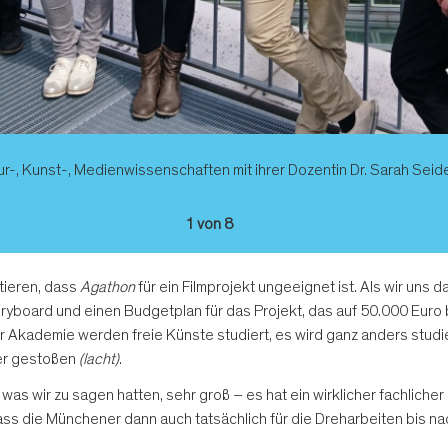
 Kunst-, Medienwissenschaften mit ihrer Dozentin Dr. Sarah Seidel (3
1 von 8
tieren, dass
Agathon
für ein Filmprojekt ungeeignet ist. Als wir uns d
yboard und einen Budgetplan für das Projekt, das auf 50.000 Euro be
 Akademie werden freie Künste studiert, es wird ganz anders studie
ter gestoßen
(lacht)
.
as wir zu sagen hatten, sehr groß – es hat ein wirklicher fachlicher
ss die Münchener dann auch tatsächlich für die Dreharbeiten bis n