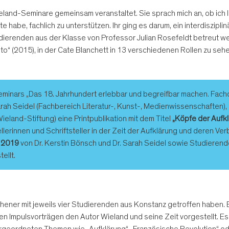
land-Seminare gemeinsam veranstaltet. Sie sprach mich an, ob ich I
 habe, fachlich zu unterstützen. Ihr ging es darum, ein interdiszipli
dierenden aus der Klasse von Professor Julian Rosefeldt betreut wer
sto“ (2015), in der Cate Blanchett in 13 verschiedenen Rollen zu seh
inars „Das 18. Jahrhundert erlebbar und begreifbar machen. Fachdid
arah Seidel (Fachbereich Literatur-, Kunst-, Medienwissenschaften), C
ieland-Stiftung) eine Printpublikation mit dem Titel
„Köpfe der Aufkl
ellerinnen und Schriftsteller in der Zeit der Aufklärung und deren V
 2019
von Dr. Kerstin Bönsch und Dr. Sarah Seidel sowie Studierend
ellt.
hener mit jeweils vier Studierenden aus Konstanz getroffen haben. 
zen Impulsvorträgen den Autor Wieland und seine Zeit vorgestellt. 
rgeordneten Themen wie „Aufklärung“, „Französische Revolution“ od