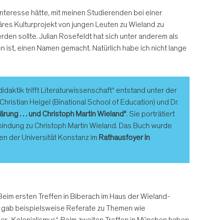
nteresse hätte, mit meinen Studierenden bei einer
näres Kulturprojekt von jungen Leuten zu Wieland zu
den sollte. Julian Rosefeldt hat sich unter anderem als
en ist, einen Namen gemacht. Natürlich habe ich nicht lange
aktik trifft Literaturwissenschaft“ entstand unter der
hristian Heigel (Binational School of Education) und Dr.
ärung … und Christoph Martin Wieland“
. Sie porträtiert
erbindung zu Christoph Martin Wieland. Das Buch wurde
en der Universität Konstanz im
Rathausfoyer in
Beim ersten Treffen in Biberach im Haus der Wieland-
Es gab beispielsweise Referate zu Themen wie
er „Kolonialismus“. Beim zweiten Treffen in München haben