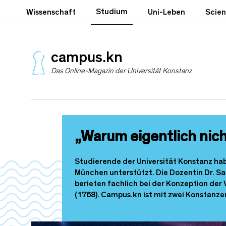
D
Studium
Wissenschaft
Uni-Leben
Scie
i
r
e
k
campus.kn
t
Das Online-Magazin der Universität Konstanz
z
u
m
I
n
h
„Warum eigentlich nic
a
l
t
Studierende der Universität Konstanz ha
München unterstützt. Die Dozentin Dr. S
berieten fachlich bei der Konzeption der
(1768). Campus.kn ist mit zwei Konstanz