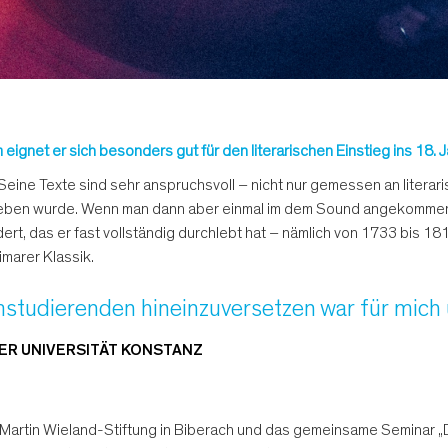
ignet er sich besonders gut für den literarischen Einstieg ins 18. 
 Seine Texte sind sehr anspruchsvoll – nicht nur gemessen an liter
ieben wurde. Wenn man dann aber einmal im dem Sound angekommen i
rt, das er fast vollständig durchlebt hat – nämlich von 1733 bis 18
marer Klassik.
lmstudierenden hineinzuversetzen war für mich
DER UNIVERSITÄT KONSTANZ
Martin Wieland-Stiftung in Biberach und das gemeinsame Seminar „D