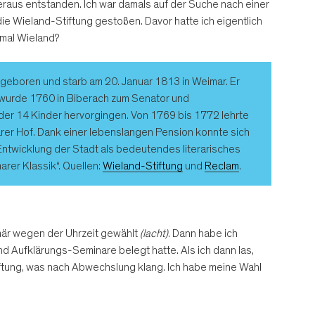
heraus entstanden. Ich war damals auf der Suche nach einer
die Wieland-Stiftung gestoßen. Davor hatte ich eigentlich
 mal Wieland?
eboren und starb am 20. Januar 1813 in Weimar. Er
d wurde 1760 in Biberach zum Senator und
 der 14 Kinder hervorgingen. Von 1769 bis 1772 lehrte
arer Hof. Dank einer lebenslangen Pension konnte sich
 Entwicklung der Stadt als bedeutendes literarisches
arer Klassik“. Quellen:
Wieland-Stiftung
und
Reclam
.
imär wegen der Uhrzeit gewählt
(lacht)
. Dann habe ich
d Aufklärungs-Seminare belegt hatte. Als ich dann las,
iftung, was nach Abwechslung klang. Ich habe meine Wahl