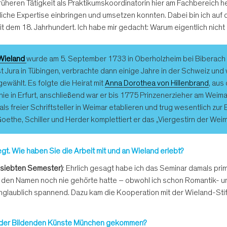
 früheren Tätigkeit als Praktikumskoordinatorin hier am Fachbereich 
tliche Expertise einbringen und umsetzen konnten. Dabei bin ich auf 
t dem 18. Jahrhundert. Ich habe mir gedacht: Warum eigentlich nicht
 Wieland
wurde am 5. September 1733 in Oberholzheim bei Biberach g
t Jura in Tübingen, verbrachte dann einige Jahre in der Schweiz un
ewählt. Es folgte die Heirat mit
Anna Dorothea von Hillenbrand
, aus
ie in Erfurt, anschließend war er bis 1775 Prinzenerzieher am Weim
ls freier Schriftsteller in Weimar etablieren und trug wesentlich zur
Goethe, Schiller und Herder komplettiert er das „Viergestirn der Weim
t. Wie haben Sie die Arbeit mit und an Wieland erlebt?
m siebten Semester)
: Ehrlich gesagt habe ich das Seminar damals pr
h den Namen noch nie gehörte hatte – obwohl ich schon Romantik- un
unglaublich spannend. Dazu kam die Kooperation mit der Wieland-St
e der Bildenden Künste München gekommen?