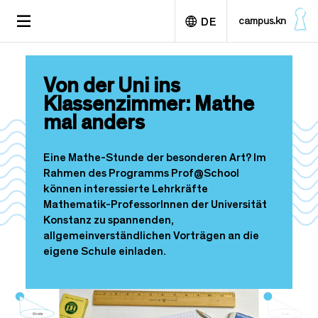
D
TOGGLE
campus.kn
DE
i
NAVIGATION
r
e
English
k
Von der Uni ins
t
Klassenzimmer: Mathe
z
u
mal anders
m
I
Eine Mathe-Stunde der besonderen Art? Im
n
Rahmen des Programms Prof@School
h
können interessierte Lehrkräfte
a
Mathematik-ProfessorInnen der Universität
l
Konstanz zu spannenden,
t
allgemeinverständlichen Vorträgen an die
eigene Schule einladen.