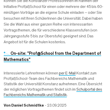
können Sie die Konstanzer ProfessorInnen im Rahmen der
Initiative Prof(at)School für einen oder mehrere der 45 bis 60-
minütigen Vorträge an die eigene Schule einladen – oder Sie
besuchen mit Ihren SchülerInnen die Universität. Dabei haben
Sie die Wahl aus einer ganzen Reihe von interessanten
Vortragsthemen, die für verschiedene Klassenstufen (von
Jahrgangsstufe 5 bis zur Oberstufe) geeignet sind. Das
Angebot ist für die Schulen kostenlos.
On-site: "Prof@School from the Department of
Mathematics"
Interessierte LehrerInnen können
per E-Mail
Kontakt zum
Prof(at)School-Team des Fachbereichs Mathematik und
Statistik der Universität Konstanz aufnehmen. Eine Übersicht
der möglichen Vortragsthemen findet sich im
Schulportal des
Fachbereichs Mathematik und Statistik
.
Von
Daniel Schmidtke
- 23.09.2025