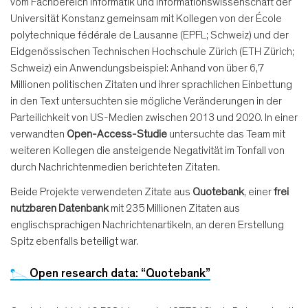
vom Fachbereich Informatik und Informationswissenschaft der
Universität Konstanz gemeinsam mit Kollegen von der École
polytechnique fédérale de Lausanne (EPFL; Schweiz) und der
Eidgenössischen Technischen Hochschule Zürich (ETH Zürich;
Schweiz) ein Anwendungsbeispiel: Anhand von über 6,7
Millionen politischen Zitaten und ihrer sprachlichen Einbettung
in den Text untersuchten sie mögliche Veränderungen in der
Parteilichkeit von US-Medien zwischen 2013 und 2020. In einer
verwandten
Open-Access-Studie
untersuchte das Team mit
weiteren Kollegen die ansteigende Negativität im Tonfall von
durch Nachrichtenmedien berichteten Zitaten.
Beide Projekte verwendeten Zitate aus
Quotebank
, einer
frei
nutzbaren Datenbank
mit 235 Millionen Zitaten aus
englischsprachigen Nachrichtenartikeln, an deren Erstellung
Spitz ebenfalls beteiligt war.
Open research data: “Quotebank”