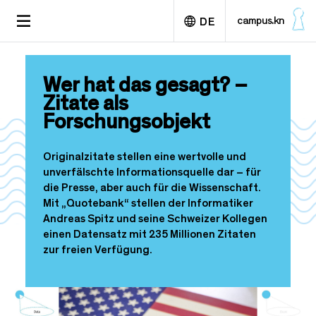
D
TOGGLE
campus.kn
DE
i
NAVIGATION
r
e
English
k
Wer hat das gesagt? –
t
Zitate als
z
u
Forschungsobjekt
m
I
Originalzitate stellen eine wertvolle und
n
unverfälschte Informationsquelle dar – für
h
die Presse, aber auch für die Wissenschaft.
a
Mit „Quotebank“ stellen der Informatiker
l
Andreas Spitz und seine Schweizer Kollegen
t
einen Datensatz mit 235 Millionen Zitaten
zur freien Verfügung.