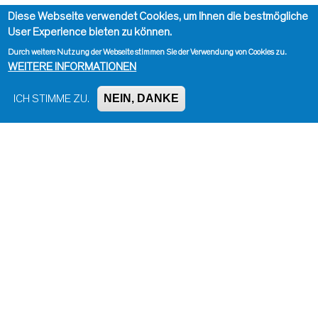
Diese Webseite verwendet Cookies, um Ihnen die bestmögliche
User Experience bieten zu können.
Durch weitere Nutzung der Webseite stimmen Sie der Verwendung von Cookies zu.
WEITERE INFORMATIONEN
NEIN, DANKE
ICH STIMME ZU.
Impressum, Kontakt und Haftungsausschluss
Datenschutzinformation
Kontakt zur Redaktion
Seite drucken
Administration
Bluesky
Facebook
Instagram
LinkedIn
Mastodon
Threads