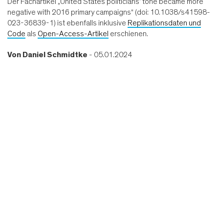
Der Fachartikel „United States politicians’ tone became more
negative with 2016 primary campaigns“ (doi: 10.1038/s41598-
023-36839-1) ist ebenfalls inklusive
Replikationsdaten und
Code
als
Open-Access-Artikel
erschienen.
Von
Daniel Schmidtke
- 05.01.2024