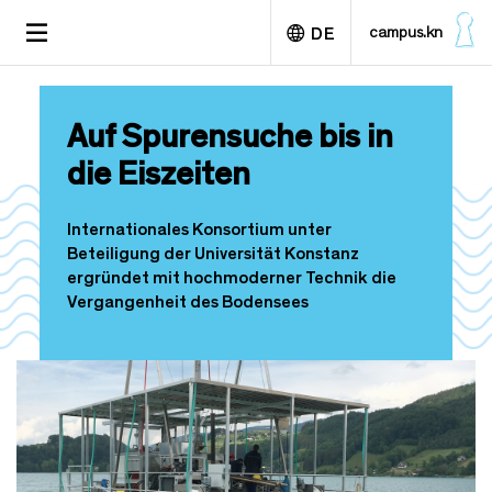
D
TOGGLE
campus.kn
DE
i
NAVIGATION
r
e
English
k
Auf Spurensuche bis in
t
z
die Eiszeiten
u
m
I
Internationales Konsortium unter
n
Beteiligung der Universität Konstanz
h
ergründet mit hochmoderner Technik die
a
Vergangenheit des Bodensees
l
t