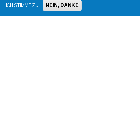
NEIN, DANKE
ICH STIMME ZU.
Impressum, Kontakt und Haftungsausschluss
Datenschutzinformation
Kontakt zur Redaktion
Seite drucken
Administration
Bluesky
Facebook
Instagram
LinkedIn
Mastodon
Threads
YouTube
© Universität Konstanz 2026