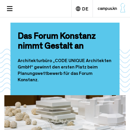
D
TOGGLE
campus.kn
DE
i
NAVIGATION
r
e
English
k
Das Forum Konstanz
t
z
nimmt Gestalt an
u
m
I
Architekturbüro „CODE UNIQUE Architekten
n
GmbH“ gewinnt den ersten Platz beim
h
Planungswettbewerb für das Forum
a
Konstanz.
l
t