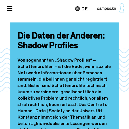
D
TOGGLE
campus.kn
DE
i
NAVIGATION
r
e
English
k
Die Daten der Anderen:
t
z
Shadow Profiles
u
m
I
Von sogenannten „Shadow Profiles“ –
n
Schattenprofilen – ist die Rede, wenn soziale
h
Netzwerke Informationen über Personen
a
sammeln, die bei ihnen gar nicht registriert
l
sind. Bisher sind Schattenprofile technisch
t
kaum zu verhindern, gesellschaftlich ein
kollektives Problem und rechtlich, vor allem
strafrechtlich, kaum erfasst. Das Centre for
Human | Data | Society an der Universität
Konstanz nimmt sich der Thematik an und
betont: „Individualisierte Lösungen werden