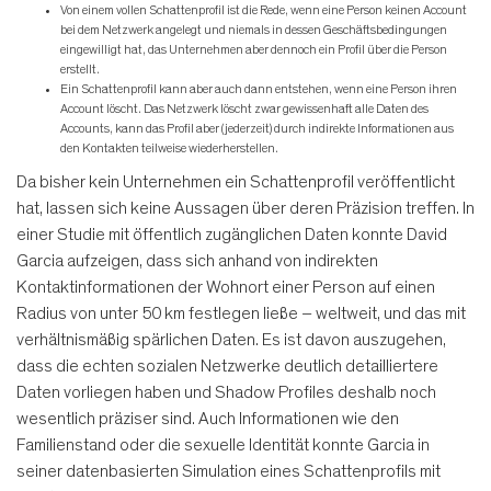
Von einem vollen Schattenprofil ist die Rede, wenn eine Person keinen Account
bei dem Netzwerk angelegt und niemals in dessen Geschäftsbedingungen
eingewilligt hat, das Unternehmen aber dennoch ein Profil über die Person
erstellt.
Ein Schattenprofil kann aber auch dann entstehen, wenn eine Person ihren
Account löscht. Das Netzwerk löscht zwar gewissenhaft alle Daten des
Accounts, kann das Profil aber (jederzeit) durch indirekte Informationen aus
den Kontakten teilweise wiederherstellen.
Da bisher kein Unternehmen ein Schattenprofil veröffentlicht
hat, lassen sich keine Aussagen über deren Präzision treffen. In
einer Studie mit öffentlich zugänglichen Daten konnte David
Garcia aufzeigen, dass sich anhand von indirekten
Kontaktinformationen der Wohnort einer Person auf einen
Radius von unter 50 km festlegen ließe – weltweit, und das mit
verhältnismäßig spärlichen Daten. Es ist davon auszugehen,
dass die echten sozialen Netzwerke deutlich detailliertere
Daten vorliegen haben und Shadow Profiles deshalb noch
wesentlich präziser sind. Auch Informationen wie den
Familienstand oder die sexuelle Identität konnte Garcia in
seiner datenbasierten Simulation eines Schattenprofils mit