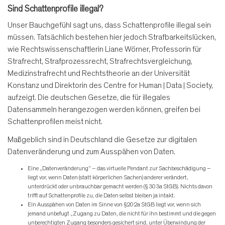
Sind Schattenprofile illegal?
Unser Bauchgefühl sagt uns, dass Schattenprofile illegal sein
müssen. Tatsächlich bestehen hier jedoch Strafbarkeitslücken,
wie Rechtswissenschaftlerin Liane Wörner, Professorin für
Strafrecht, Strafprozessrecht, Strafrechtsvergleichung,
Medizinstrafrecht und Rechtstheorie an der Universität
Konstanz und Direktorin des Centre for Human | Data | Society,
aufzeigt. Die deutschen Gesetze, die für illegales
Datensammeln herangezogen werden können, greifen bei
Schattenprofilen meist nicht.
Maßgeblich sind in Deutschland die Gesetze zur digitalen
Datenveränderung und zum Ausspähen von Daten.
Eine „Datenveränderung“ – das virtuelle Pendant zur Sachbeschädigung –
liegt vor, wenn Daten (statt körperlichen Sachen) anderer verändert,
unterdrückt oder unbrauchbar gemacht werden (§ 303a StGB). Nichts davon
trifft auf Schattenprofile zu, die Daten selbst bleiben ja intakt.
Ein Ausspähen von Daten im Sinne von §202a StGB liegt vor, wenn sich
jemand unbefugt „Zugang zu Daten, die nicht für ihn bestimmt und die gegen
unberechtigten Zugang besonders gesichert sind, unter Überwindung der