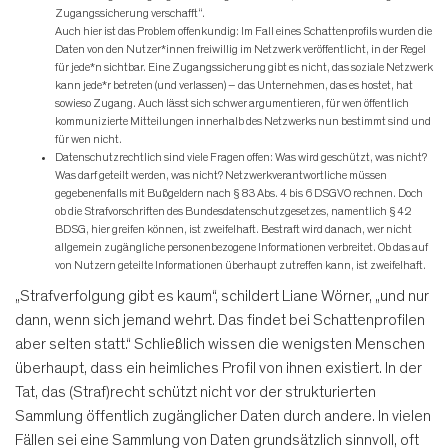
Zugangssicherung verschafft“.
Auch hier ist das Problem offenkundig: Im Fall eines Schattenprofils wurden die
Daten von den Nutzer*innen freiwillig im Netzwerk veröffentlicht, in der Regel
für jede*n sichtbar. Eine Zugangssicherung gibt es nicht, das soziale Netzwerk
kann jede*r betreten (und verlassen) – das Unternehmen, das es hostet, hat
sowieso Zugang. Auch lässt sich schwer argumentieren, für wen öffentlich
kommunizierte Mitteilungen innerhalb des Netzwerks nun bestimmt sind und
für wen nicht.
Datenschutzrechtlich sind viele Fragen offen: Was wird geschützt, was nicht?
Was darf geteilt werden, was nicht? Netzwerkverantwortliche müssen
gegebenenfalls mit Bußgeldern nach § 83 Abs. 4 bis 6 DSGVO rechnen. Doch
ob die Strafvorschriften des Bundesdatenschutzgesetzes, namentlich § 42
BDSG, hier greifen können, ist zweifelhaft. Bestraft wird danach, wer nicht
allgemein zugängliche personenbezogene Informationen verbreitet. Ob das auf
von Nutzern geteilte Informationen überhaupt zutreffen kann, ist zweifelhaft.
„Strafverfolgung gibt es kaum“, schildert Liane Wörner, „und nur
dann, wenn sich jemand wehrt. Das findet bei Schattenprofilen
aber selten statt.“ Schließlich wissen die wenigsten Menschen
überhaupt, dass ein heimliches Profil von ihnen existiert. In der
Tat, das (Straf)recht schützt nicht vor der strukturierten
Sammlung öffentlich zugänglicher Daten durch andere. In vielen
Fällen sei eine Sammlung von Daten grundsätzlich sinnvoll, oft