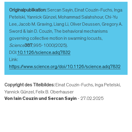
Originalpublikation:
Sercan Sayin, Einat Couzin-Fuchs, Inga
Petelski, Yannick Günzel, Mohammad Salahshour, Chi-Yu
Lee, Jacob M. Graving, Liang Li, Oliver Deussen, Gregory A.
Sword & Iain D. Couzin, The behavioral mechanisms
governing collective motion in swarming locusts,
Science
387
,995-1000(2025).
DOI:
10.1126/science.adq7832
Link:
https://www.science.org/doi/10.1126/science.adq7832
Copyright des Titelbildes:
Einat Couzin-Fuchs, Inga Petelski,
Yannick Günzel, Felix B. Oberhauser
Von
Iain Couzin und Sercan Sayin
- 27.02.2025