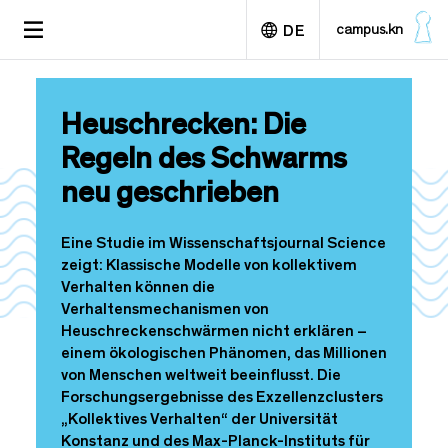
D
TOGGLE
campus.kn
DE
i
NAVIGATION
r
e
English
k
Heuschrecken: Die
t
z
Regeln des Schwarms
u
neu geschrieben
m
I
n
Eine Studie im Wissenschaftsjournal Science
h
zeigt: Klassische Modelle von kollektivem
a
Verhalten können die
l
Verhaltensmechanismen von
t
Heuschreckenschwärmen nicht erklären –
einem ökologischen Phänomen, das Millionen
von Menschen weltweit beeinflusst. Die
Forschungsergebnisse des Exzellenzclusters
„Kollektives Verhalten“ der Universität
Konstanz und des Max-Planck-Instituts für