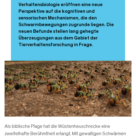
Verhaltensbiologie eröffnen eine neue
Perspektive auf die kognitiven und
sensorischen Mechanismen, die den
Schwarmbewegungen zugrunde liegen. Die
neuen Befunde stellen lang gehegte
Überzeugungen aus dem Gebiet der
Tierverhaltensforschung in Frage.
Als biblische Plage hat die Wüstenheuschrecke eine
zweifelhafte Berühmtheit erlangt. Mit gewaltigen Schwärmen