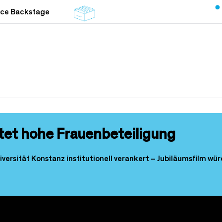
nce Backstage
et hohe Frauenbeteiligung
niversität Konstanz institutionell verankert – Jubiläumsfilm w