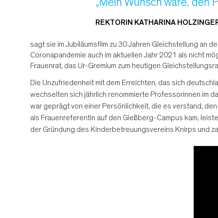
„Mein Wunsch wäre, den P
REKTORIN KATHARINA HOLZINGE
sagt sie im Jubiläumsfilm zu 30 Jahren Gleichstellung an d
Coronapandemie auch im aktuellen Jahr 2021 als nicht mögl
Frauenrat, das Ur-Gremium zum heutigen Gleichstellungsrat
Die Unzufriedenheit mit dem Erreichten, das sich deutsch
wechselten sich jährlich renommierte Professorinnen im d
war geprägt von einer Persönlichkeit, die es verstand, de
als Frauenreferentin auf den Gießberg-Campus kam, leistete
der Gründung des Kinderbetreuungsvereins Knirps und zahl