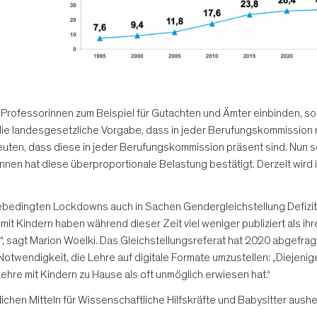
 Professorinnen zum Beispiel für Gutachten und Ämter einbinden, so 
 die landesgesetzliche Vorgabe, dass in jeder Berufungskommission
uten, dass diese in jeder Berufungskommission präsent sind. Nun 
nnen hat diese überproportionale Belastung bestätigt. Derzeit wird 
ebedingten Lockdowns auch in Sachen Gendergleichstellung Defizite
 Kindern haben während dieser Zeit viel weniger publiziert als ihre
, sagt Marion Woelki. Das Gleichstellungsreferat hat 2020 abgefrag
wendigkeit, die Lehre auf digitale Formate umzustellen: „Diejenig
Lehre mit Kindern zu Hause als oft unmöglich erwiesen hat.“
ichen Mitteln für Wissenschaftliche Hilfskräfte und Babysitter aushe