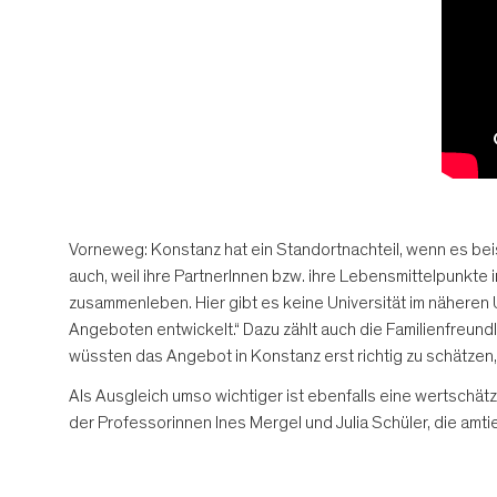
Vorneweg: Konstanz hat ein Standortnachteil, wenn es be
auch, weil ihre PartnerInnen bzw. ihre Lebensmittelpunkte
zusammenleben. Hier gibt es keine Universität im näheren 
Angeboten entwickelt.“ Dazu zählt auch die Familienfreund
wüssten das Angebot in Konstanz erst richtig zu schätzen, 
Als Ausgleich umso wichtiger ist ebenfalls eine wertschät
der Professorinnen Ines Mergel und Julia Schüler, die amti