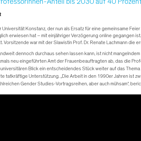
rofessorinnen-Anteil bis 2030 auf 40 Prozent
R
er Universität Konstanz, der nun als Ersatz für eine gemeinsame Feie
ich erwiesen hat – mit einjähriger Verzögerung online gegangen ist
. Vorsitzende war mit der Slawistin Prof. Dr. Renate Lachmann die e
landweit dennoch durchaus sehen lassen kann, ist nicht mangelndem E
amals neu eingeführten Amt der Frauenbeauftragten ab, das die Pro
n universitären Blick ein entscheidendes Stück weiter auf das Them
 tatkräftige Unterstützung. „Die Arbeit in den 1990er Jahren ist zwa
reichen Gender Studies-Vortragsreihen, aber auch mühsam“, bericht