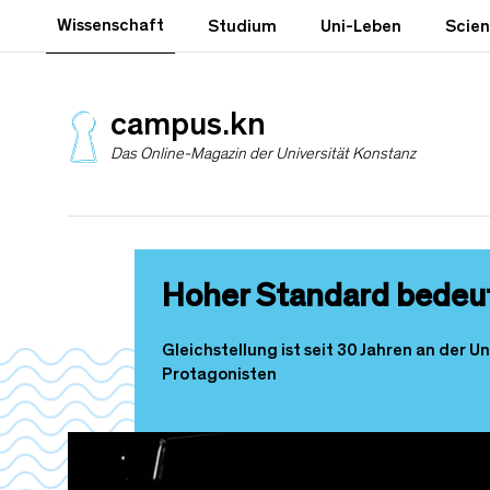
D
Wissenschaft
Studium
Uni-Leben
Scie
i
r
e
k
campus.kn
t
Das Online-Magazin der Universität Konstanz
z
u
m
I
n
h
Hoher Standard bedeut
a
l
t
Gleichstellung ist seit 30 Jahren an der U
Protagonisten