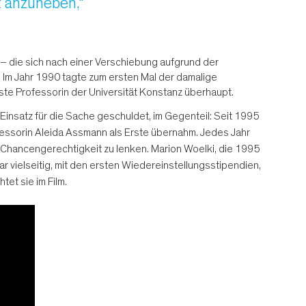
 anzuheben,“
r – die sich nach einer Verschiebung aufgrund der
. Im Jahr 1990 tagte zum ersten Mal der damalige
rste Professorin der Universität Konstanz überhaupt.
insatz für die Sache geschuldet, im Gegenteil: Seit 1995
fessorin Aleida Assmann als Erste übernahm. Jedes Jahr
a Chancengerechtigkeit zu lenken. Marion Woelki, die 1995
r vielseitig, mit den ersten Wiedereinstellungsstipendien,
et sie im Film.