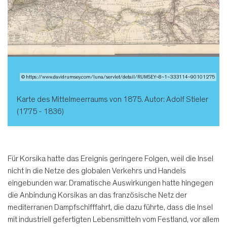
© https://www.davidrumsey.com/luna/servlet/detail/RUMSEY~8~1~333114~90101275
Karte des Mittelmeerraums von 1875. Autor: Adolf Stieler
(1775 - 1836)
Für Korsika hatte das Ereignis geringere Folgen, weil die Insel
nicht in die Netze des globalen Verkehrs und Handels
eingebunden war. Dramatische Auswirkungen hatte hingegen
die Anbindung Korsikas an das französische Netz der
mediterranen Dampfschifffahrt, die dazu führte, dass die Insel
mit industriell gefertigten Lebensmitteln vom Festland, vor allem