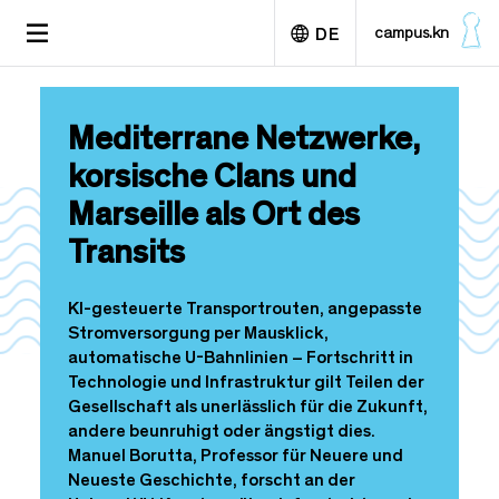
D
TOGGLE
campus.kn
DE
i
NAVIGATION
r
e
English
k
Mediterrane Netzwerke,
t
z
korsische Clans und
u
Marseille als Ort des
m
I
Transits
n
h
a
KI-gesteuerte Transportrouten, angepasste
l
Stromversorgung per Mausklick,
t
automatische U-Bahnlinien – Fortschritt in
Technologie und Infrastruktur gilt Teilen der
Gesellschaft als unerlässlich für die Zukunft,
andere beunruhigt oder ängstigt dies.
Manuel Borutta, Professor für Neuere und
Neueste Geschichte, forscht an der