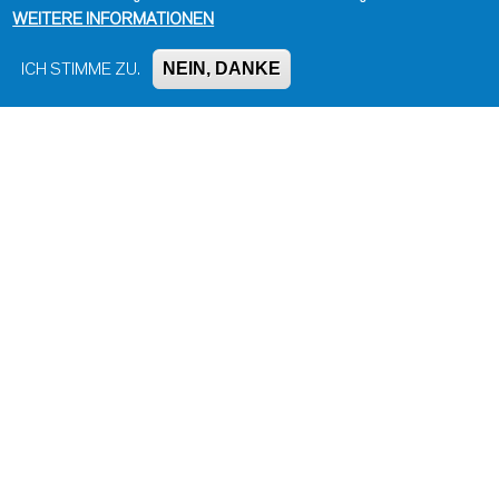
WEITERE INFORMATIONEN
NEIN, DANKE
ICH STIMME ZU.
Impressum, Kontakt und Haftungsausschluss
Datenschutzinformation
Kontakt zur Redaktion
Seite drucken
Administration
Bluesky
Facebook
Instagram
LinkedIn
Mastodon
Threads
YouTube