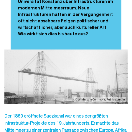
Universität Konstanz über Infrastrukturen im
modernen Mittelmeerraum. Neue
Infrastrukturen hatten in der Vergangenheit
oft nicht absehbare Folgen politischer und
wirtschaftlicher, aber auch kultureller Art.
Wie wirkt sich dies bis heute aus?
© Wikimedia Commons, Public domain
Der 1869 eröffnete Suezkanal war eines der größten
Infrastruktur-Projekte des 19. Jahrhunderts. Er machte das
Mittelmeer zu einer zentralen Passage zwischen Europa, Afrika