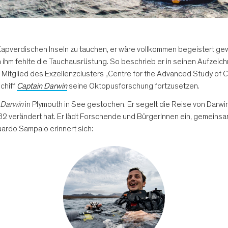
Kapverdischen Inseln zu tauchen, er wäre vollkommen begeistert ge
 ihm fehlte die Tauchausrüstung. So beschrieb er in seinen Aufzei
itglied des Exzellenzclusters „Centre for the Advanced Study of Co
chiff
Captain Darwin
seine Oktopusforschung fortzusetzen.
 Darwin
in Plymouth in See gestochen. Er segelt die Reise von Darw
2 verändert hat. Er lädt Forschende und BürgerInnen ein, gemeinsa
ardo Sampaio erinnert sich: