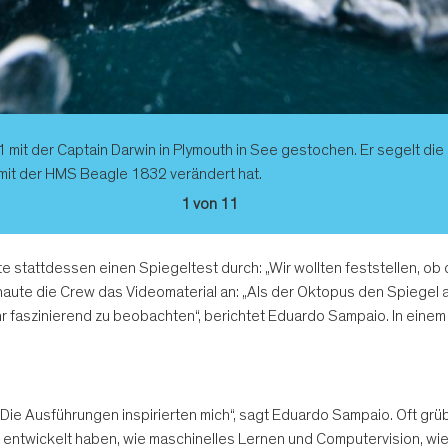
21 mit der Captain Darwin in Plymouth in See gestochen. Er segelt 
mit der HMS Beagle 1832 verändert hat.
1 von 11
 stattdessen einen Spiegeltest durch: „Wir wollten feststellen, o
ute die Crew das Videomaterial an: „Als der Oktopus den Spiegel an
hr faszinierend zu beobachten“, berichtet Eduardo Sampaio. In eine
 „Die Ausführungen inspirierten mich“, sagt Eduardo Sampaio. Oft grü
 entwickelt haben, wie maschinelles Lernen und Computervision, wie