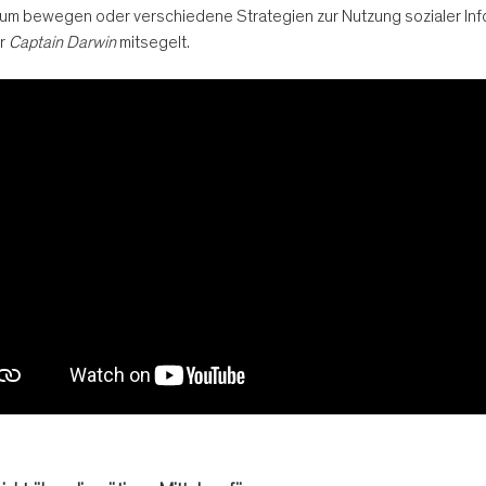
sraum bewegen oder verschiedene Strategien zur Nutzung sozialer In
er
Captain Darwin
mitsegelt.