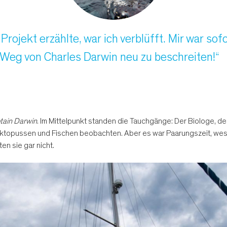
Projekt erzählte, war ich verblüfft. Mir war sofor
Weg von Charles Darwin neu zu beschreiten!“
tain Darwin
. Im Mittelpunkt standen die Tauchgänge: Der Biologe, de
Oktopussen und Fischen beobachten. Aber es war Paarungszeit, weshal
en sie gar nicht.