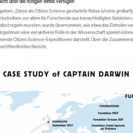
icht über die nötigen Mittel verfügen
gehen: „Diese als Citizen Science gestartete Reise ist eine großarti
u betreiben, vor allem für Forschende aus benachteiligten Gebieten 
 selbst regeln mussten, wurde übernommen, wie etwa das Einholen vo
ürgerInnen eine viel aktivere Rolle in der Wissenschaft spielen könn
annende Citizen Science-Expeditionen darstellt. Über die Zusammen
veröffentlichten Bericht.