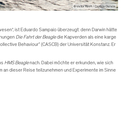
© Victor Rault / Captain Darwin
wesen“, ist Eduardo Sampaio überzeugt: denn Darwin hätte
chnungen
Die Fahrt der Beagle
die Kapverden als eine karge
llective Behaviour” (CASCB) der Universität Konstanz. Er
ins
HMS Beagle
nach. Dabei möchte er erkunden, wie sich
m an dieser Reise teilzunehmen und Experimente im Sinne