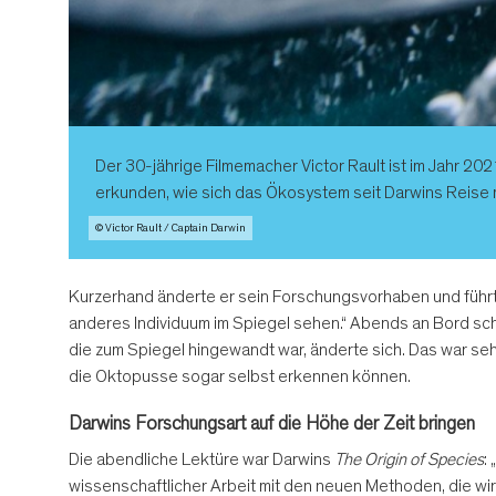
Der 30-jährige Filmemacher Victor Rault ist im Jahr 20
erkunden, wie sich das Ökosystem seit Darwins Reise 
© Victor Rault / Captain Darwin
Kurzerhand änderte er sein Forschungsvorhaben und führte
anderes Individuum im Spiegel sehen.“ Abends an Bord scha
die zum Spiegel hingewandt war, änderte sich. Das war se
die Oktopusse sogar selbst erkennen können.
Darwins Forschungsart auf die Höhe der Zeit bringen
Die abendliche Lektüre war Darwins
The Origin of Species
:
wissenschaftlicher Arbeit mit den neuen Methoden, die wir