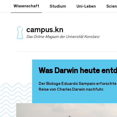
D
Wissenschaft
Studium
Uni-Leben
Scie
i
r
e
k
campus.kn
t
Das Online-Magazin der Universität Konstanz
z
u
m
I
n
h
Was Darwin heute ent
a
l
t
Der Biologe Eduardo Sampaio erforschte O
Reise von Charles Darwin nachfuhr.