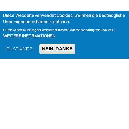
Diese Webseite verwendet Cookies, um Ihnen die bestmögliche
User Experience bieten zu können.
Durch weitere Nutzung der Webseite stimmen Sie der Verwendung von Cookies zu.
WEITERE INFORMATIONEN
NEIN, DANKE
ICH STIMME ZU.
Impressum, Kontakt und Haftungsausschluss
Datenschutzinformation
Kontakt zur Redaktion
Seite drucken
Administration
Bluesky
Facebook
Instagram