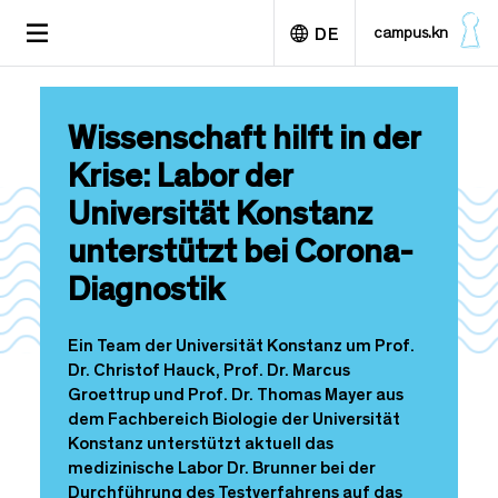
D
TOGGLE
campus.kn
DE
i
NAVIGATION
r
e
English
k
Wissenschaft hilft in der
t
z
Krise: Labor der
u
Universität Konstanz
m
I
unterstützt bei Corona-
n
h
Diagnostik
a
l
Ein Team der Universität Konstanz um Prof.
t
Dr. Christof Hauck, Prof. Dr. Marcus
Groettrup und Prof. Dr. Thomas Mayer aus
dem Fachbereich Biologie der Universität
Konstanz unterstützt aktuell das
medizinische Labor Dr. Brunner bei der
Durchführung des Testverfahrens auf das