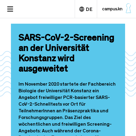
D
TOGGLE
campus.kn
DE
i
NAVIGATION
r
e
English
k
SARS-CoV-2-Screening
t
z
an der Universität
u
Konstanz wird
m
I
ausgeweitet
n
h
a
Im November 2020 startete der Fachbereich
l
Biologie der Universität Konstanz ein
t
Angebot freiwilliger PCR-basierter SARS-
CoV-2-Schnelltests vor Ort für
TeilnehmerInnen an Präsenzpraktika und
Forschungsgruppen. Das Ziel des
wöchentlichen und freiwilligen Screening-
Angebots: Auch während der Corona-