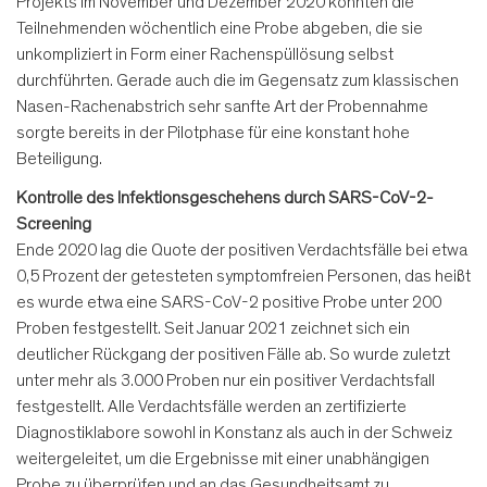
Projekts im November und Dezember 2020 konnten die
Teilnehmenden wöchentlich eine Probe abgeben, die sie
unkompliziert in Form einer Rachenspüllösung selbst
durchführten. Gerade auch die im Gegensatz zum klassischen
Nasen-Rachenabstrich sehr sanfte Art der Probennahme
sorgte bereits in der Pilotphase für eine konstant hohe
Beteiligung.
Kontrolle des Infektionsgeschehens durch SARS-CoV-2-
Screening
Ende 2020 lag die Quote der positiven Verdachtsfälle bei etwa
0,5 Prozent der getesteten symptomfreien Personen, das heißt
es wurde etwa eine SARS-CoV-2 positive Probe unter 200
Proben festgestellt. Seit Januar 2021 zeichnet sich ein
deutlicher Rückgang der positiven Fälle ab. So wurde zuletzt
unter mehr als 3.000 Proben nur ein positiver Verdachtsfall
festgestellt. Alle Verdachtsfälle werden an zertifizierte
Diagnostiklabore sowohl in Konstanz als auch in der Schweiz
weitergeleitet, um die Ergebnisse mit einer unabhängigen
Probe zu überprüfen und an das Gesundheitsamt zu