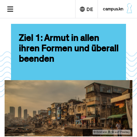
D
TOGGLE
campus.kn
DE
i
NAVIGATION
r
e
English
k
Ziel 1: Armut in allen
t
z
ihren Formen und überall
u
beenden
m
I
n
h
a
l
t
© Bild von 晨 朱 auf Pixabay